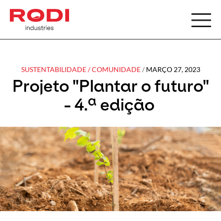
PT
SEAR
SUSTENTABILIDADE
/
COMUNIDADE
/
MARÇO 27, 2023
Projeto "Plantar o futuro"
Search
- 4.ª edição