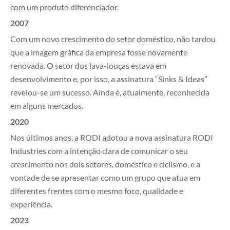
com um produto diferenciador.
2007
Com um novo crescimento do setor doméstico, não tardou
que a imagem gráfica da empresa fosse novamente
renovada. O setor dos lava-louças estava em
desenvolvimento e, por isso, a assinatura “Sinks & Ideas”
revelou-se um sucesso. Ainda é, atualmente, reconhecida
em alguns mercados.
NEGÓCIO
2020
Nos últimos anos, a RODI adotou a nova assinatura RODI
SOBRE A RODI
Industries com a intenção clara de comunicar o seu
crescimento nos dois setores, doméstico e ciclismo, e a
SUSTENTABILIDADE
vontade de se apresentar como um grupo que atua em
diferentes frentes com o mesmo foco, qualidade e
PESSOAS
experiência.
2023
MEDIA