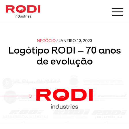
PT
SEAR
NEGÓCIO
/
JANEIRO 13, 2023
Logótipo RODI – 70 anos
Search
de evolução