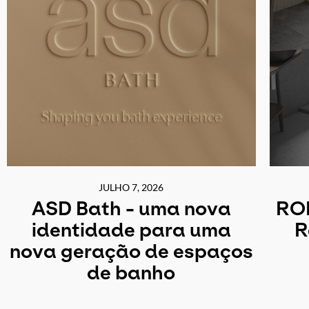
JULHO 7, 2026
ASD Bath - uma nova
ROD
identidade para uma
R
nova geração de espaços
de banho