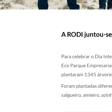
A RODI juntou-se 
Para celebrar o Dia Int
Eco Parque Empresarial
plantaram 1345 árvore
Foram plantadas diferen
salgueiro, amieiro, azin