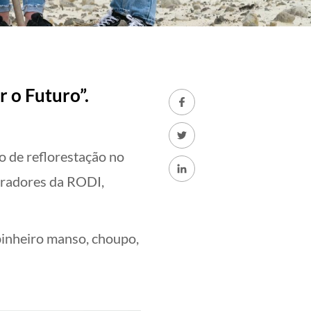
 o Futuro”.
o de reflorestação no
oradores da RODI,
 pinheiro manso, choupo,