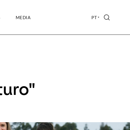
S
MEDIA
PT
SEARCH
turo"